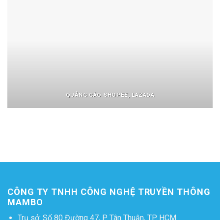
QUẢNG CÁO SHOPEE, LAZADA
CÔNG TY TNHH CÔNG NGHỆ TRUYỀN THÔNG
MAMBO
Trụ sở: Số 80 Đường 47, P. Tân Thuận, TP. HCM