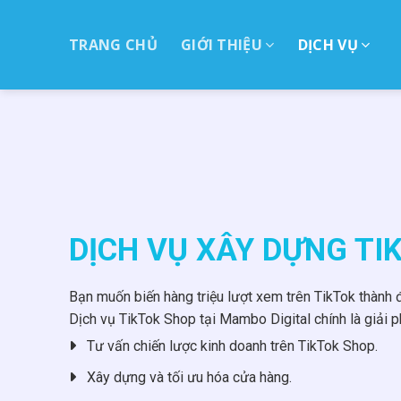
Skip
to
TRANG CHỦ
GIỚI THIỆU
DỊCH VỤ
ctent
DỊCH VỤ XÂY DỰNG TI
Bạn muốn biến hàng triệu lượt xem trên TikTok thành
Dịch vụ TikTok Shop tại Mambo Digital chính là giải p
Tư vấn chiến lược kinh doanh trên TikTok Shop.
Xây dựng và tối ưu hóa cửa hàng.