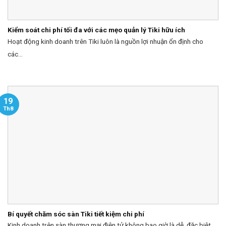
Kiểm soát chi phí tối đa với các mẹo quản lý Tiki hữu ích
Hoạt động kinh doanh trên Tiki luôn là nguồn lợi nhuận ổn định cho
các...
19
Th8
Bí quyết chăm sóc sàn Tiki tiết kiệm chi phí
Kinh doanh trên sàn thương mại điện tử không bao giờ là dễ, đặc biệt...