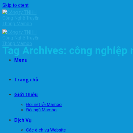
Skip to ctent
Tag Archives:
công nghiệp 
Menu
Trang chủ
Giới thiệu
Đôi nét về Mambo
Đội ngũ Mambo
Dịch Vụ
Các dịch vụ Website