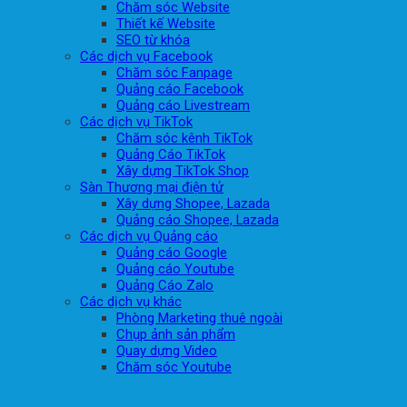
Chăm sóc Website
Thiết kế Website
SEO từ khóa
Các dịch vụ Facebook
Chăm sóc Fanpage
Quảng cáo Facebook
Quảng cáo Livestream
Các dịch vụ TikTok
Chăm sóc kênh TikTok
Quảng Cáo TikTok
Xây dựng TikTok Shop
Sàn Thương mại điện tử
Xây dựng Shopee, Lazada
Quảng cáo Shopee, Lazada
Các dịch vụ Quảng cáo
Quảng cáo Google
Quảng cáo Youtube
Quảng Cáo Zalo
Các dịch vụ khác
Phòng Marketing thuê ngoài
Chụp ảnh sản phẩm
Quay dựng Video
Chăm sóc Youtube