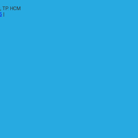
, TP. HCM
5
|