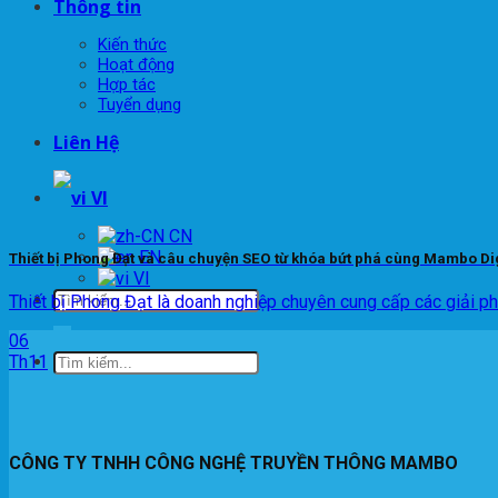
Thông tin
Kiến thức
Hoạt động
Hợp tác
Tuyển dụng
Liên Hệ
VI
EN
Thiết bị Phong Đạt và câu chuyện SEO từ khóa bứt phá cùng Mambo Dig
VI
Thiết bị Phong Đạt là doanh nghiệp chuyên cung cấp các giải pháp
06
Th11
CÔNG TY TNHH CÔNG NGHỆ TRUYỀN THÔNG MAMBO