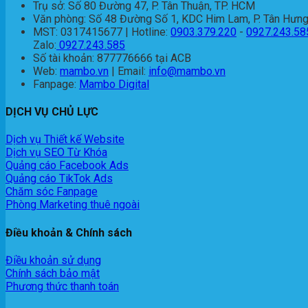
Trụ sở: Số 80 Đường 47, P. Tân Thuận, TP. HCM
Văn phòng: Số 48 Đường Số 1, KDC Him Lam, P. Tân Hưng
MST: 0317415677 | Hotline:
0903.379.220
-
0927.243.58
Zalo:
0927.243.585
Số tài khoản: 877776666 tại ACB
Web:
mambo.vn
| Email:
info@mambo.vn
Fanpage:
Mambo Digital
DỊCH VỤ CHỦ LỰC
Dịch vụ Thiết kế Website
Dịch vụ SEO Từ Khóa
Quảng cáo Facebook Ads
Quảng cáo TikTok Ads
Chăm sóc Fanpage
Phòng Marketing thuê ngoài
Điều khoản & Chính sách
Điều khoản sử dụng
Chính sách bảo mật
Phương thức thanh toán