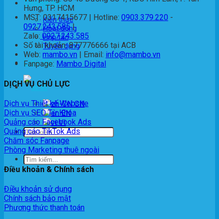
Thông tin
Hưng, TP. HCM
MST: 0317415677 | Hotline:
0903.379.220
-
Kiến thức
0927.243.585
|
Hoạt động
Zalo:
0927.243.585
Hợp tác
Số tài khoản: 877776666 tại ACB
Tuyển dụng
Web:
mambo.vn
| Email:
info@mambo.vn
Liên Hệ
Fanpage:
Mambo Digital
DỊCH VỤ CHỦ LỰC
VI
Dịch vụ Thiết kế Website
Dịch vụ SEO Từ Khóa
EN
Quảng cáo Facebook Ads
VI
Quảng cáo TikTok Ads
Chăm sóc Fanpage
Phòng Marketing thuê ngoài
Điều khoản & Chính sách
Điều khoản sử dụng
Chính sách bảo mật
Phương thức thanh toán