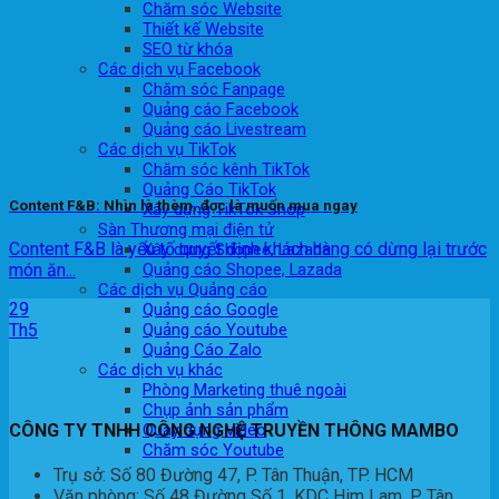
Chăm sóc Website
Thiết kế Website
SEO từ khóa
Các dịch vụ Facebook
Chăm sóc Fanpage
Quảng cáo Facebook
Quảng cáo Livestream
Các dịch vụ TikTok
Chăm sóc kênh TikTok
Quảng Cáo TikTok
Content F&B: Nhìn là thèm, đọc là muốn mua ngay
Xây dựng TikTok Shop
Sàn Thương mại điện tử
Content F&B là yếu tố quyết định khách hàng có dừng lại trước
Xây dựng Shopee, Lazada
món ăn...
Quảng cáo Shopee, Lazada
Các dịch vụ Quảng cáo
29
Quảng cáo Google
Th5
Quảng cáo Youtube
Quảng Cáo Zalo
Các dịch vụ khác
Phòng Marketing thuê ngoài
Chụp ảnh sản phẩm
Quay dựng Video
CÔNG TY TNHH CÔNG NGHỆ TRUYỀN THÔNG MAMBO
Chăm sóc Youtube
Trụ sở: Số 80 Đường 47, P. Tân Thuận, TP. HCM
Văn phòng: Số 48 Đường Số 1, KDC Him Lam, P. Tân