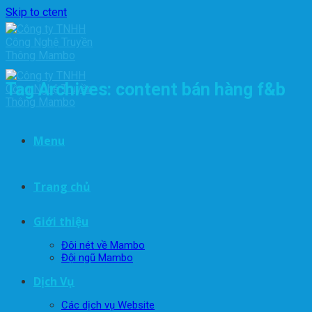
Skip to ctent
Tag Archives:
content bán hàng f&b
Menu
Trang chủ
Giới thiệu
Đôi nét về Mambo
Đội ngũ Mambo
Dịch Vụ
Các dịch vụ Website