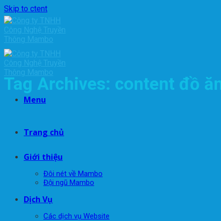
Skip to ctent
Tag Archives:
content đồ ă
Menu
Trang chủ
Giới thiệu
Đôi nét về Mambo
Đội ngũ Mambo
Dịch Vụ
Các dịch vụ Website