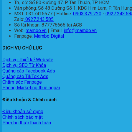
Trụ sở: Số 80 Đường 47, P. Tân Thuận, TP. HCM
Văn phòng: Số 48 Đường Số 1, KDC Him Lam, P. Tân Hưng
MST: 0317415677 | Hotline:
0903.379.220
-
0927.243.58
Zalo:
0927.243.585
Số tài khoản: 877776666 tại ACB
Web:
mambo.vn
| Email:
info@mambo.vn
Fanpage:
Mambo Digital
DỊCH VỤ CHỦ LỰC
Dịch vụ Thiết kế Website
Dịch vụ SEO Từ Khóa
Quảng cáo Facebook Ads
Quảng cáo TikTok Ads
Chăm sóc Fanpage
Phòng Marketing thuê ngoài
Điều khoản & Chính sách
Điều khoản sử dụng
Chính sách bảo mật
Phương thức thanh toán