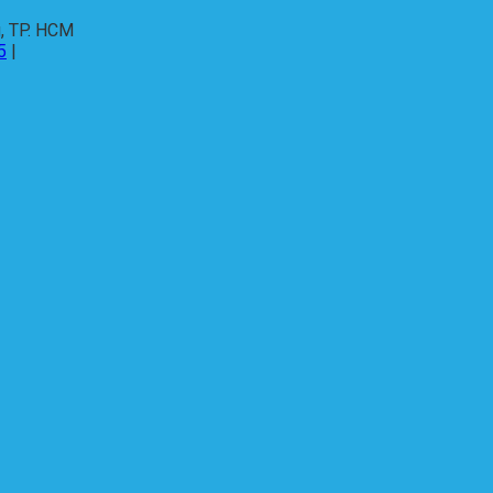
, TP. HCM
5
|