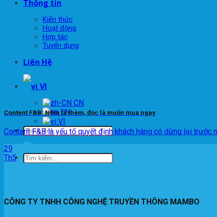
Thông tin
Kiến thức
Hoạt động
Hợp tác
Tuyển dụng
Liên Hệ
VI
EN
Content F&B: Nhìn là thèm, đọc là muốn mua ngay
VI
Content F&B là yếu tố quyết định khách hàng có dừng lại trước m
29
Th5
CÔNG TY TNHH CÔNG NGHỆ TRUYỀN THÔNG MAMBO