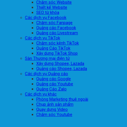
Chăm sóc Website
Thiết kế Website
SEO từ khóa
Các dịch vụ Facebook
Chăm sóc Fanpage
Quảng cáo Facebook
Quảng cáo Livestream
Các dịch vụ TikTok
Chăm sóc kênh TikTok
Quảng Cáo TikTok
Xây dựng TikTok Shop
Sàn Thương mại điện tử
Xây dựng Shopee, Lazada
Quảng cáo Shopee, Lazada
Các dịch vụ Quảng cáo
Quảng cáo Google
Quảng cáo Youtube
Quảng Cáo Zalo
Các dịch vụ khác
Phòng Marketing thuê ngoài
Chụp ảnh sản phẩm
Quay dựng Video
Chăm sóc Youtube