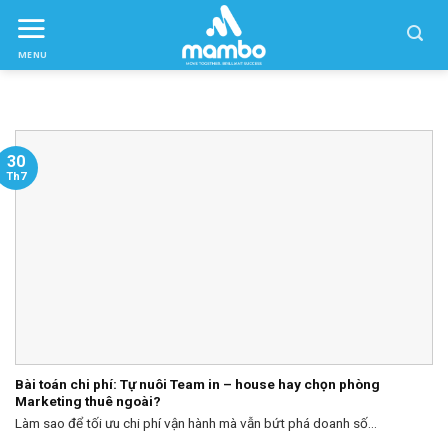
Skip
to
MENU
ctent
30
Th7
Bài toán chi phí: Tự nuôi Team in – house hay chọn phòng
Marketing thuê ngoài?
Làm sao để tối ưu chi phí vận hành mà vẫn bứt phá doanh số...