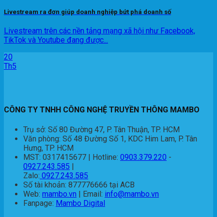
Livestream ra đơn giúp doanh nghiệp bứt phá doanh số
Livestream trên các nền tảng mạng xã hội như Facebook,
TikTok và Youtube đang được...
20
Th5
CÔNG TY TNHH CÔNG NGHỆ TRUYỀN THÔNG MAMBO
Trụ sở: Số 80 Đường 47, P. Tân Thuận, TP. HCM
Văn phòng: Số 48 Đường Số 1, KDC Him Lam, P. Tân
Hưng, TP. HCM
MST: 0317415677 | Hotline:
0903.379.220
-
0927.243.585
|
Zalo:
0927.243.585
Số tài khoản: 877776666 tại ACB
Web:
mambo.vn
| Email:
info@mambo.vn
Fanpage:
Mambo Digital