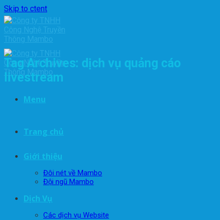
Skip to ctent
Tag Archives:
dịch vụ quảng cáo
livestream
Menu
Trang chủ
Giới thiệu
Đôi nét về Mambo
Đội ngũ Mambo
Dịch Vụ
Các dịch vụ Website