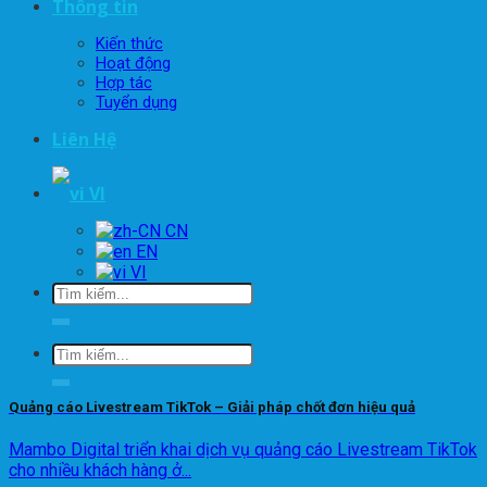
Thông tin
Kiến thức
Hoạt động
Hợp tác
Tuyển dụng
Liên Hệ
VI
EN
VI
Quảng cáo Livestream TikTok – Giải pháp chốt đơn hiệu quả
Mambo Digital triển khai dịch vụ quảng cáo Livestream TikTok
cho nhiều khách hàng ở...