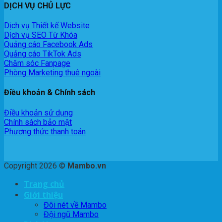
DỊCH VỤ CHỦ LỰC
Dịch vụ Thiết kế Website
Dịch vụ SEO Từ Khóa
Quảng cáo Facebook Ads
Quảng cáo TikTok Ads
Chăm sóc Fanpage
Phòng Marketing thuê ngoài
Điều khoản & Chính sách
Điều khoản sử dụng
Chính sách bảo mật
Phương thức thanh toán
Copyright 2026 ©
Mambo.vn
Trang chủ
Giới thiệu
Đôi nét về Mambo
Đội ngũ Mambo