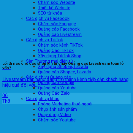
Chăm sóc Website
Thiết kế Website
SEO từ khóa
Các dịch vụ Facebook
Chăm sóc Fanpage
Quảng cáo Facebook
Quảng cáo Livestream
Các dịch vụ TikTok
Chăm sóc kênh TikTok
Quảng Cáo TikTok
Xây dựng TikTok Shop
Sàn Thương mại điện tử
Lối đi nào cho các shop khi tự chạy Quảng cáo Livestream toàn lỗ
Xây dựng Shopee, Lazada
vốn?
Quảng cáo Shopee, Lazada
Các dịch vụ Quảng cáo
Livestream bán hàng đang trở thành kênh tiếp cận khách hàng
Quảng cáo Google
hiệu quả đối với...
Quảng cáo Youtube
Quảng Cáo Zalo
06
Các dịch vụ khác
Th8
Phòng Marketing thuê ngoài
Chụp ảnh sản phẩm
Quay dựng Video
Chăm sóc Youtube