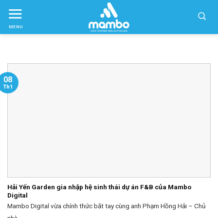
Skip
to
MENU
ctent
08
Th1
Hải Yến Garden gia nhập hệ sinh thái dự án F&B của Mambo
Digital
Mambo Digital vừa chính thức bắt tay cùng anh Phạm Hồng Hải – Chủ