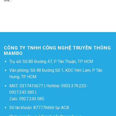
nhà...
CÔNG TY TNHH CÔNG NGHỆ TRUYỀN THÔNG
MAMBO
Trụ sở: Số 80 Đường 47, P. Tân Thuận, TP. HCM
Văn phòng: Số 48 Đường Số 1, KDC Him Lam, P. Tân
Hưng, TP. HCM
MST: 0317415677 | Hotline:
0903.379.220
-
0927.243.585
|
Zalo:
0927.243.585
Số tài khoản: 877776666 tại ACB