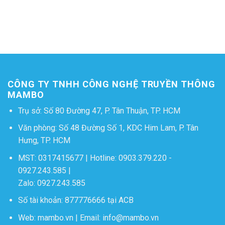
CÔNG TY TNHH CÔNG NGHỆ TRUYỀN THÔNG
MAMBO
Trụ sở: Số 80 Đường 47, P. Tân Thuận, TP. HCM
Văn phòng: Số 48 Đường Số 1, KDC Him Lam, P. Tân
Hưng, TP. HCM
MST: 0317415677 | Hotline:
0903.379.220
-
0927.243.585
|
Zalo:
0927.243.585
Số tài khoản: 877776666 tại ACB
Web:
mambo.vn
| Email:
info@mambo.vn