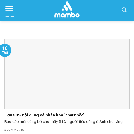
Skip
to
MENU
ctent
16
Th8
Hơn 50% nội dung cá nhân hóa ‘nhạt nhẽo’
Báo cáo mới công bố cho thấy 51% người tiêu dùng ở Anh cho rằng...
2 COMMENTS