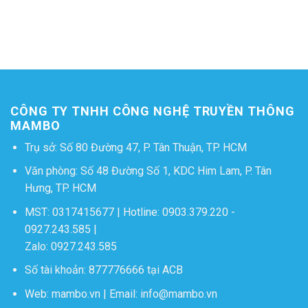
CÔNG TY TNHH CÔNG NGHỆ TRUYỀN THÔNG
MAMBO
Trụ sở: Số 80 Đường 47, P. Tân Thuận, TP. HCM
Văn phòng: Số 48 Đường Số 1, KDC Him Lam, P. Tân
Hưng, TP. HCM
MST: 0317415677 | Hotline:
0903.379.220
-
0927.243.585
|
Zalo:
0927.243.585
Số tài khoản: 877776666 tại ACB
Web:
mambo.vn
| Email:
info@mambo.vn