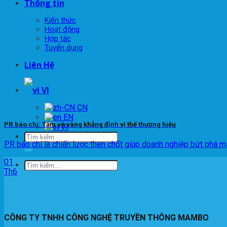
Thông tin
Kiến thức
Hoạt động
Hợp tác
Tuyển dụng
Liên Hệ
VI
EN
PR báo chí: Tấm vé vàng khẳng định vị thế thương hiệu
VI
PR báo chí là chiến lược then chốt giúp doanh nghiệp bứt phá m
01
Th6
CÔNG TY TNHH CÔNG NGHỆ TRUYỀN THÔNG MAMBO