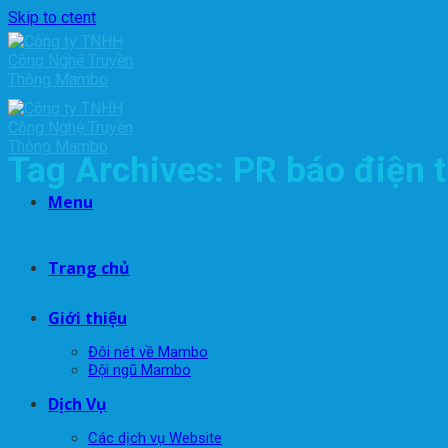
Skip to ctent
Tag Archives:
PR báo điện 
Menu
Trang chủ
Giới thiệu
Đôi nét về Mambo
Đội ngũ Mambo
Dịch Vụ
Các dịch vụ Website