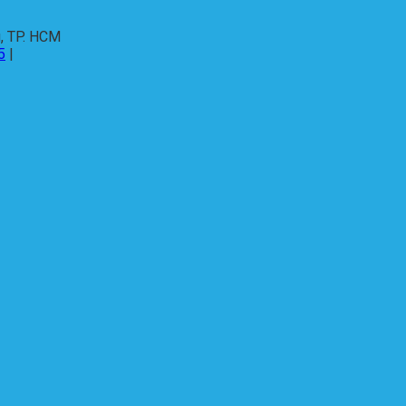
, TP. HCM
5
|