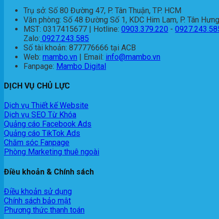
Trụ sở: Số 80 Đường 47, P. Tân Thuận, TP. HCM
Văn phòng: Số 48 Đường Số 1, KDC Him Lam, P. Tân Hưng
MST: 0317415677 | Hotline:
0903.379.220
-
0927.243.58
Zalo:
0927.243.585
Số tài khoản: 877776666 tại ACB
Web:
mambo.vn
| Email:
info@mambo.vn
Fanpage:
Mambo Digital
DỊCH VỤ CHỦ LỰC
Dịch vụ Thiết kế Website
Dịch vụ SEO Từ Khóa
Quảng cáo Facebook Ads
Quảng cáo TikTok Ads
Chăm sóc Fanpage
Phòng Marketing thuê ngoài
Điều khoản & Chính sách
Điều khoản sử dụng
Chính sách bảo mật
Phương thức thanh toán