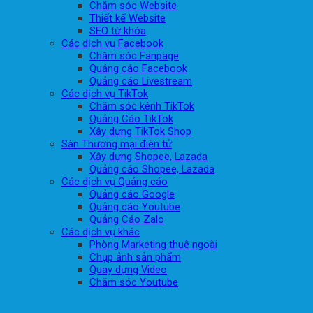
Chăm sóc Website
Thiết kế Website
SEO từ khóa
Các dịch vụ Facebook
Chăm sóc Fanpage
Quảng cáo Facebook
Quảng cáo Livestream
Các dịch vụ TikTok
Chăm sóc kênh TikTok
Quảng Cáo TikTok
Xây dựng TikTok Shop
Sàn Thương mại điện tử
Xây dựng Shopee, Lazada
Quảng cáo Shopee, Lazada
Các dịch vụ Quảng cáo
Quảng cáo Google
Quảng cáo Youtube
Quảng Cáo Zalo
Các dịch vụ khác
Phòng Marketing thuê ngoài
Chụp ảnh sản phẩm
Quay dựng Video
Chăm sóc Youtube