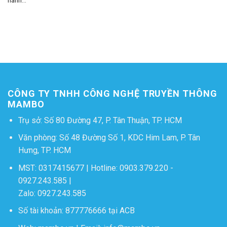
hành...
CÔNG TY TNHH CÔNG NGHỆ TRUYỀN THÔNG
MAMBO
Trụ sở: Số 80 Đường 47, P. Tân Thuận, TP. HCM
Văn phòng: Số 48 Đường Số 1, KDC Him Lam, P. Tân
Hưng, TP. HCM
MST: 0317415677 | Hotline:
0903.379.220
-
0927.243.585
|
Zalo:
0927.243.585
Số tài khoản: 877776666 tại ACB