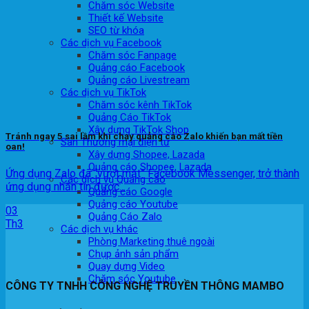
Chăm sóc Website
Thiết kế Website
SEO từ khóa
Các dịch vụ Facebook
Chăm sóc Fanpage
Quảng cáo Facebook
Quảng cáo Livestream
Các dịch vụ TikTok
Chăm sóc kênh TikTok
Quảng Cáo TikTok
Xây dựng TikTok Shop
Tránh ngay 5 sai lầm khi chạy quảng cáo Zalo khiến bạn mất tiền
Sàn Thương mại điện tử
oan!
Xây dựng Shopee, Lazada
Quảng cáo Shopee, Lazada
Ứng dụng Zalo đã “vượt mặt” Facebook Messenger, trở thành
Các dịch vụ Quảng cáo
ứng dụng nhắn tin được...
Quảng cáo Google
Quảng cáo Youtube
03
Quảng Cáo Zalo
Th3
Các dịch vụ khác
Phòng Marketing thuê ngoài
Chụp ảnh sản phẩm
Quay dựng Video
Chăm sóc Youtube
CÔNG TY TNHH CÔNG NGHỆ TRUYỀN THÔNG MAMBO