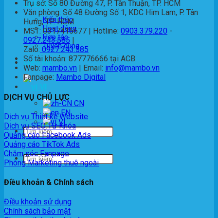
Thông tin
Trụ sở: Số 80 Đường 47, P. Tân Thuận, TP. HCM
Văn phòng: Số 48 Đường Số 1, KDC Him Lam, P. Tân
Kiến thức
Hưng, TP. HCM
Hoạt động
MST: 0317415677 | Hotline:
0903.379.220
-
Hợp tác
0927.243.585
|
Tuyển dụng
Zalo:
0927.243.585
Số tài khoản: 877776666 tại ACB
Liên Hệ
Web:
mambo.vn
| Email:
info@mambo.vn
Fanpage:
Mambo Digital
VI
DỊCH VỤ CHỦ LỰC
EN
Dịch vụ Thiết kế Website
VI
Dịch vụ SEO Từ Khóa
Quảng cáo Facebook Ads
Quảng cáo TikTok Ads
Chăm sóc Fanpage
Phòng Marketing thuê ngoài
Điều khoản & Chính sách
Điều khoản sử dụng
Chính sách bảo mật