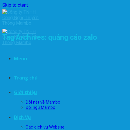
Skip to ctent
Tag Archives:
quảng cáo zalo
Menu
Trang chủ
Giới thiệu
Đôi nét về Mambo
Đội ngũ Mambo
Dịch Vụ
Các dịch vụ Website