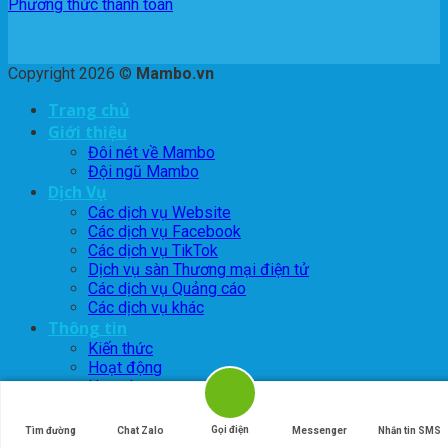
Phương thức thanh toán
Copyright 2026 ©
Mambo.vn
Trang chủ
Giới thiệu
Đôi nét về Mambo
Đội ngũ Mambo
Dịch Vụ
Các dịch vụ Website
Các dịch vụ Facebook
Các dịch vụ TikTok
Dịch vụ sàn Thương mại điện tử
Các dịch vụ Quảng cáo
Các dịch vụ khác
Thông tin
Kiến thức
Hoạt động
Hợp tác
Tuyển dụng
Liên Hệ
Gọi điện
Tìm đường
Chat Zalo
Messenger
Nhắn tin SMS