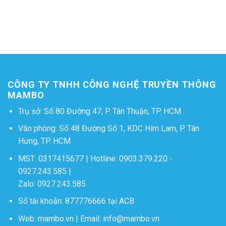
CÔNG TY TNHH CÔNG NGHỆ TRUYỀN THÔNG
MAMBO
Trụ sở: Số 80 Đường 47, P. Tân Thuận, TP. HCM
Văn phòng: Số 48 Đường Số 1, KDC Him Lam, P. Tân
Hưng, TP. HCM
MST: 0317415677 | Hotline:
0903.379.220
-
0927.243.585
|
Zalo:
0927.243.585
Số tài khoản: 877776666 tại ACB
Web:
mambo.vn
| Email:
info@mambo.vn