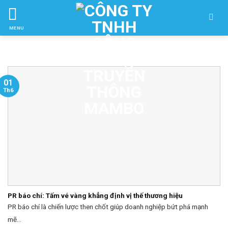
Skip
to
MENU
ctent
01
Th6
PR báo chí: Tấm vé vàng khẳng định vị thế thương hiệu
PR báo chí là chiến lược then chốt giúp doanh nghiệp bứt phá mạnh
mẽ...