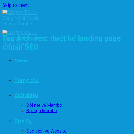
Skip to ctent
Tag Archives:
thiết kế landing page
chuẩn SEO
Menu
Trang chủ
Giới thiệu
Đôi nét về Mambo
Đội ngũ Mambo
Dịch Vụ
Các dịch vụ Website