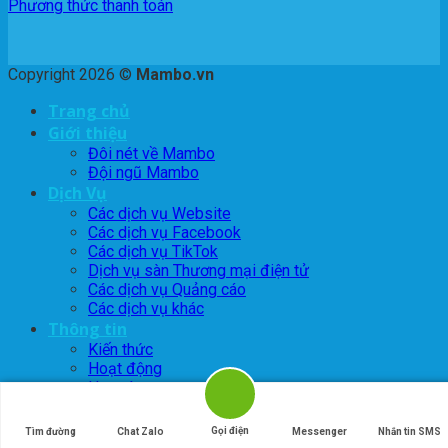
Phương thức thanh toán
Copyright 2026 ©
Mambo.vn
Trang chủ
Giới thiệu
Đôi nét về Mambo
Đội ngũ Mambo
Dịch Vụ
Các dịch vụ Website
Các dịch vụ Facebook
Các dịch vụ TikTok
Dịch vụ sàn Thương mại điện tử
Các dịch vụ Quảng cáo
Các dịch vụ khác
Thông tin
Kiến thức
Hoạt động
Hợp tác
Tuyển dụng
Liên Hệ
Gọi điện
Tìm đường
Chat Zalo
Messenger
Nhắn tin SMS