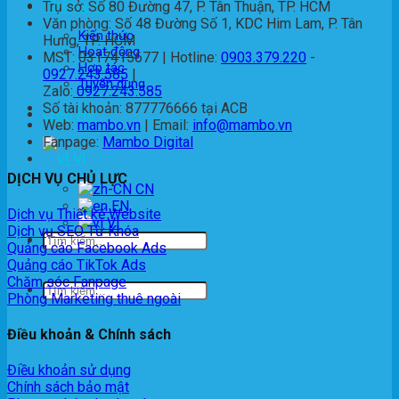
Thông tin
Trụ sở: Số 80 Đường 47, P. Tân Thuận, TP. HCM
Văn phòng: Số 48 Đường Số 1, KDC Him Lam, P. Tân
Kiến thức
Hưng, TP. HCM
Hoạt động
MST: 0317415677 | Hotline:
0903.379.220
-
Hợp tác
0927.243.585
|
Tuyển dụng
Zalo:
0927.243.585
Số tài khoản: 877776666 tại ACB
Liên Hệ
Web:
mambo.vn
| Email:
info@mambo.vn
Fanpage:
Mambo Digital
VI
DỊCH VỤ CHỦ LỰC
EN
Dịch vụ Thiết kế Website
VI
Dịch vụ SEO Từ Khóa
Quảng cáo Facebook Ads
Quảng cáo TikTok Ads
Chăm sóc Fanpage
Phòng Marketing thuê ngoài
Điều khoản & Chính sách
Điều khoản sử dụng
Chính sách bảo mật