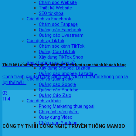
Chăm sóc Website
Thiết kế Website
SEO từ khóa
Các dịch vụ Facebook
Chăm sóc Fanpage
Quảng cáo Facebook
Quảng cáo Livestream
Các dịch vụ TikTok
Chăm sóc kênh TikTok
Quảng Cáo TikTok
Xây dựng TikTok Shop
Sàn Thương mại điện tử
Thiết kế Landing Page “chốt đơn” biến lượt xem thành khách hàng
Xây dựng Shopee, Lazada
Quảng cáo Shopee, Lazada
Cạnh tranh digital ngày càng cao, việc có traffic không còn là
Các dịch vụ Quảng cáo
lợi thế nếu...
Quảng cáo Google
Quảng cáo Youtube
03
Quảng Cáo Zalo
Th4
Các dịch vụ khác
Phòng Marketing thuê ngoài
Chụp ảnh sản phẩm
Quay dựng Video
Chăm sóc Youtube
CÔNG TY TNHH CÔNG NGHỆ TRUYỀN THÔNG MAMBO