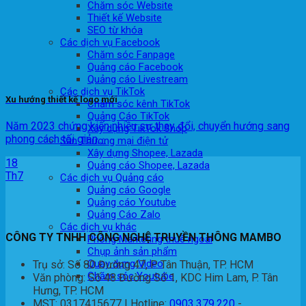
Chăm sóc Website
Thiết kế Website
SEO từ khóa
Các dịch vụ Facebook
Chăm sóc Fanpage
Quảng cáo Facebook
Quảng cáo Livestream
Các dịch vụ TikTok
Xu hướng thiết kế logo mới
Chăm sóc kênh TikTok
Quảng Cáo TikTok
Năm 2023 chứng kiến nhiều sự thay đổi, chuyển hướng sang
Xây dựng TikTok Shop
phong cách tối giản,...
Sàn Thương mại điện tử
Xây dựng Shopee, Lazada
18
Quảng cáo Shopee, Lazada
Th7
Các dịch vụ Quảng cáo
Quảng cáo Google
Quảng cáo Youtube
Quảng Cáo Zalo
Các dịch vụ khác
CÔNG TY TNHH CÔNG NGHỆ TRUYỀN THÔNG MAMBO
Phòng Marketing thuê ngoài
Chụp ảnh sản phẩm
Quay dựng Video
Trụ sở: Số 80 Đường 47, P. Tân Thuận, TP. HCM
Chăm sóc Youtube
Văn phòng: Số 48 Đường Số 1, KDC Him Lam, P. Tân
Hưng, TP. HCM
MST: 0317415677 | Hotline:
0903.379.220
-