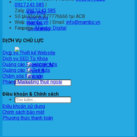
Thông tin
0927.243.585
|
Zalo:
0927.243.585
Kiến thức
Số tài khoản: 877776666 tại ACB
Hoạt động
Web:
mambo.vn
| Email:
info@mambo.vn
Hợp tác
Fanpage:
Mambo Digital
Tuyển dụng
Liên Hệ
DỊCH VỤ CHỦ LỰC
Dịch vụ Thiết kế Website
VI
Dịch vụ SEO Từ Khóa
Quảng cáo Facebook Ads
Quảng cáo TikTok Ads
EN
Chăm sóc Fanpage
VI
Phòng Marketing thuê ngoài
Điều khoản & Chính sách
Điều khoản sử dụng
Chính sách bảo mật
Phương thức thanh toán