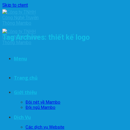
Skip to ctent
Tag Archives:
thiết kế logo
Menu
Trang chủ
Giới thiệu
Đôi nét về Mambo
Đội ngũ Mambo
Dịch Vụ
Các dịch vụ Website