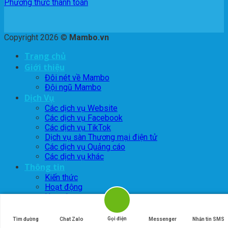
Phương thức thanh toán
Copyright 2026 ©
Mambo.vn
Trang chủ
Giới thiệu
Đôi nét về Mambo
Đội ngũ Mambo
Dịch Vụ
Các dịch vụ Website
Các dịch vụ Facebook
Các dịch vụ TikTok
Dịch vụ sàn Thương mại điện tử
Các dịch vụ Quảng cáo
Các dịch vụ khác
Thông tin
Kiến thức
Hoạt động
Hợp tác
Tuyển dụng
Liên Hệ
Gọi điện
Tìm đường
Chat Zalo
Messenger
Nhắn tin SMS