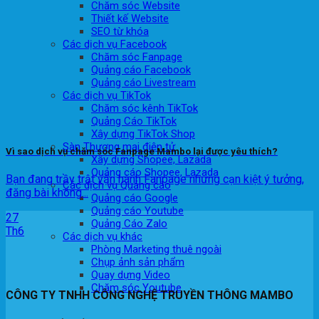
Chăm sóc Website
Thiết kế Website
SEO từ khóa
Các dịch vụ Facebook
Chăm sóc Fanpage
Quảng cáo Facebook
Quảng cáo Livestream
Các dịch vụ TikTok
Chăm sóc kênh TikTok
Quảng Cáo TikTok
Xây dựng TikTok Shop
Sàn Thương mại điện tử
Vì sao dịch vụ chăm sóc Fanpage Mambo lại được yêu thích?
Xây dựng Shopee, Lazada
Quảng cáo Shopee, Lazada
Bạn đang trầy trật vận hành Fanpage nhưng cạn kiệt ý tưởng,
Các dịch vụ Quảng cáo
đăng bài không...
Quảng cáo Google
Quảng cáo Youtube
27
Quảng Cáo Zalo
Th6
Các dịch vụ khác
Phòng Marketing thuê ngoài
Chụp ảnh sản phẩm
Quay dựng Video
Chăm sóc Youtube
CÔNG TY TNHH CÔNG NGHỆ TRUYỀN THÔNG MAMBO