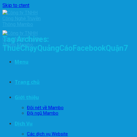
Skip to ctent
Tag Archives:
ThuêChạyQuảngCáoFacebookQuận7
Menu
Trang chủ
Giới thiệu
Đôi nét về Mambo
Đội ngũ Mambo
Dịch Vụ
Các dịch vụ Website