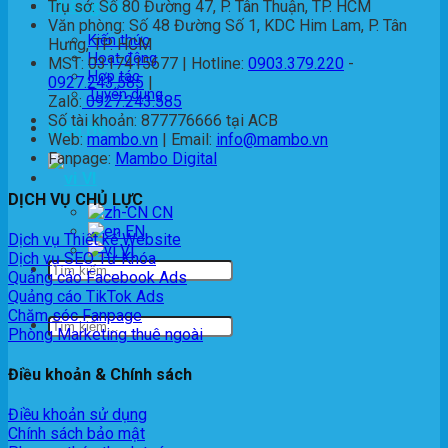
Thông tin
Trụ sở: Số 80 Đường 47, P. Tân Thuận, TP. HCM
Văn phòng: Số 48 Đường Số 1, KDC Him Lam, P. Tân
Kiến thức
Hưng, TP. HCM
Hoạt động
MST: 0317415677 | Hotline:
0903.379.220
-
Hợp tác
0927.243.585
|
Tuyển dụng
Zalo:
0927.243.585
Số tài khoản: 877776666 tại ACB
Liên Hệ
Web:
mambo.vn
| Email:
info@mambo.vn
Fanpage:
Mambo Digital
VI
DỊCH VỤ CHỦ LỰC
EN
Dịch vụ Thiết kế Website
VI
Dịch vụ SEO Từ Khóa
Quảng cáo Facebook Ads
Quảng cáo TikTok Ads
Chăm sóc Fanpage
Phòng Marketing thuê ngoài
Điều khoản & Chính sách
Điều khoản sử dụng
Chính sách bảo mật