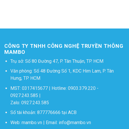
CÔNG TY TNHH CÔNG NGHỆ TRUYỀN THÔNG
MAMBO
Trụ sở: Số 80 Đường 47, P. Tân Thuận, TP. HCM
Văn phòng: Số 48 Đường Số 1, KDC Him Lam, P. Tân
Hưng, TP. HCM
MST: 0317415677 | Hotline:
0903.379.220
-
0927.243.585
|
Zalo:
0927.243.585
Số tài khoản: 877776666 tại ACB
Web:
mambo.vn
| Email:
info@mambo.vn