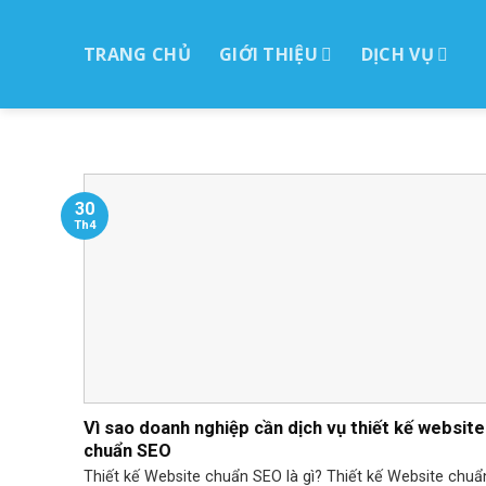
Skip
to
TRANG CHỦ
GIỚI THIỆU
DỊCH VỤ
ctent
30
Th4
Vì sao doanh nghiệp cần dịch vụ thiết kế website
chuẩn SEO
Thiết kế Website chuẩn SEO là gì? Thiết kế Website chuẩ