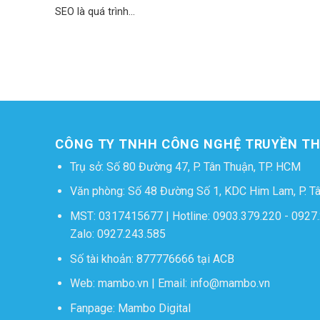
SEO là quá trình...
CÔNG TY TNHH CÔNG NGHỆ TRUYỀN 
Trụ sở: Số 80 Đường 47, P. Tân Thuận, TP. HCM
Văn phòng: Số 48 Đường Số 1, KDC Him Lam, P. T
MST: 0317415677 | Hotline:
0903.379.220
-
0927.
Zalo:
0927.243.585
Số tài khoản: 877776666 tại ACB
Web:
mambo.vn
| Email:
info@mambo.vn
Fanpage:
Mambo Digital