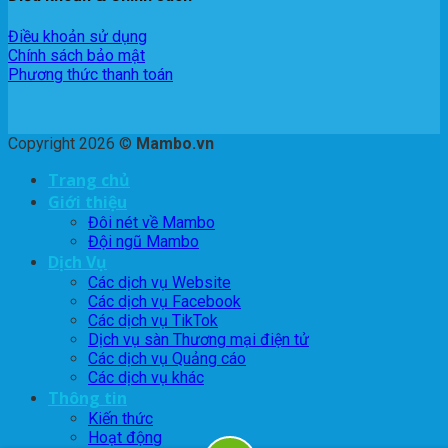
Điều khoản sử dụng
Chính sách bảo mật
Phương thức thanh toán
Copyright 2026 ©
Mambo.vn
Trang chủ
Giới thiệu
Đôi nét về Mambo
Đội ngũ Mambo
Dịch Vụ
Các dịch vụ Website
Các dịch vụ Facebook
Các dịch vụ TikTok
Dịch vụ sàn Thương mại điện tử
Các dịch vụ Quảng cáo
Các dịch vụ khác
Thông tin
Kiến thức
Hoạt động