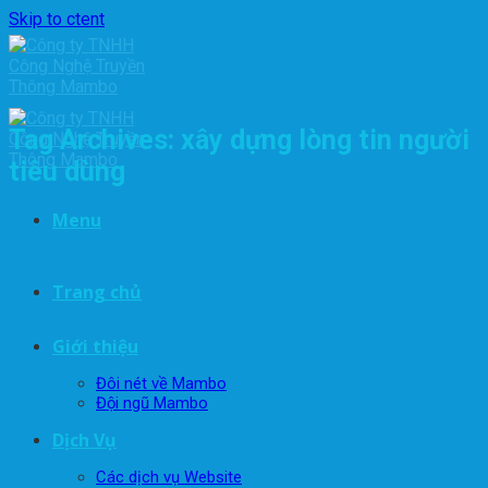
Skip to ctent
Tag Archives:
xây dựng lòng tin người
tiêu dùng
Menu
Trang chủ
Giới thiệu
Đôi nét về Mambo
Đội ngũ Mambo
Dịch Vụ
Các dịch vụ Website