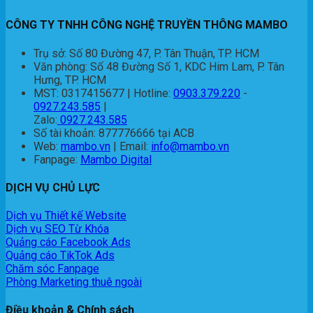
CÔNG TY TNHH CÔNG NGHỆ TRUYỀN THÔNG MAMBO
Trụ sở: Số 80 Đường 47, P. Tân Thuận, TP. HCM
Văn phòng: Số 48 Đường Số 1, KDC Him Lam, P. Tân
Hưng, TP. HCM
MST: 0317415677 | Hotline:
0903.379.220
-
0927.243.585
|
Zalo:
0927.243.585
Số tài khoản: 877776666 tại ACB
Web:
mambo.vn
| Email:
info@mambo.vn
Fanpage:
Mambo Digital
DỊCH VỤ CHỦ LỰC
Dịch vụ Thiết kế Website
Dịch vụ SEO Từ Khóa
Quảng cáo Facebook Ads
Quảng cáo TikTok Ads
Chăm sóc Fanpage
Phòng Marketing thuê ngoài
Điều khoản & Chính sách