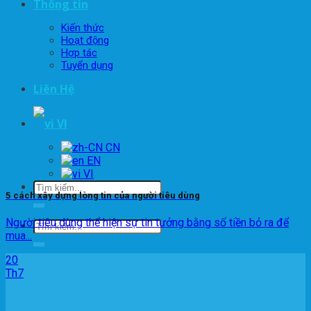
Thông tin
Kiến thức
Hoạt động
Hợp tác
Tuyển dụng
Liên Hệ
VI
EN
VI
5 cách xây dựng lòng tin của người tiêu dùng
Người tiêu dùng thể hiện sự tin tưởng bằng số tiền bỏ ra để
mua...
20
Th7