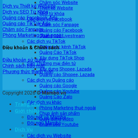
Chăm sóc Website
Dịch vụ Thiết kế Website
Thiết kế Website
Dịch vụ SEO Từ Khóa
SEO từ khóa
Quảng cáo Facebook Ads
Các dịch vụ Facebook
Quảng cáo TikTok Ads
Chăm sóc Fanpage
Chăm sóc Fanpage
Quảng cáo Facebook
Phòng Marketing thuê ngoài
Quảng cáo Livestream
Các dịch vụ TikTok
Chăm sóc kênh TikTok
Điều khoản & Chính sách
Quảng Cáo TikTok
Xây dựng TikTok Shop
Điều khoản sử dụng
Sàn Thương mại điện tử
Chính sách bảo mật
Xây dựng Shopee, Lazada
Phương thức thanh toán
Quảng cáo Shopee, Lazada
Các dịch vụ Quảng cáo
Quảng cáo Google
Quảng cáo Youtube
Copyright 2026 ©
Mambo.vn
Quảng Cáo Zalo
Các dịch vụ khác
Trang chủ
Phòng Marketing thuê ngoài
Giới thiệu
Chụp ảnh sản phẩm
Đôi nét về Mambo
Quay dựng Video
Đội ngũ Mambo
Chăm sóc Youtube
Dịch Vụ
Các dịch vụ Website