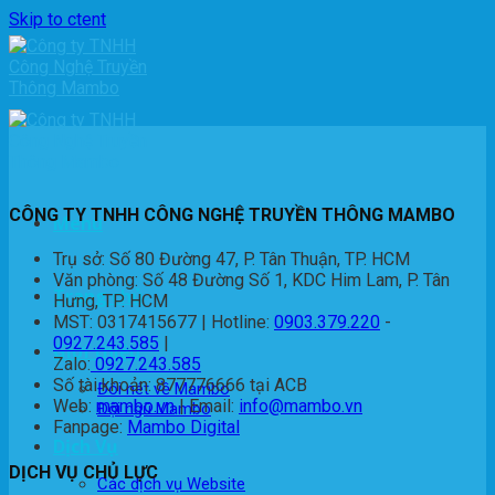
Skip to ctent
CÔNG TY TNHH CÔNG NGHỆ TRUYỀN THÔNG MAMBO
Menu
Trụ sở: Số 80 Đường 47, P. Tân Thuận, TP. HCM
Văn phòng: Số 48 Đường Số 1, KDC Him Lam, P. Tân
Trang chủ
Hưng, TP. HCM
MST: 0317415677 | Hotline:
0903.379.220
-
0927.243.585
|
Giới thiệu
Zalo:
0927.243.585
Số tài khoản: 877776666 tại ACB
Đôi nét về Mambo
Web:
mambo.vn
| Email:
info@mambo.vn
Đội ngũ Mambo
Fanpage:
Mambo Digital
Dịch Vụ
DỊCH VỤ CHỦ LỰC
Các dịch vụ Website