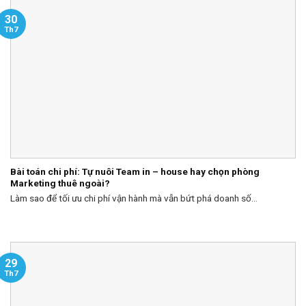
30
Th7
Bài toán chi phí: Tự nuôi Team in – house hay chọn phòng
Marketing thuê ngoài?
Làm sao để tối ưu chi phí vận hành mà vẫn bứt phá doanh số...
29
Th7