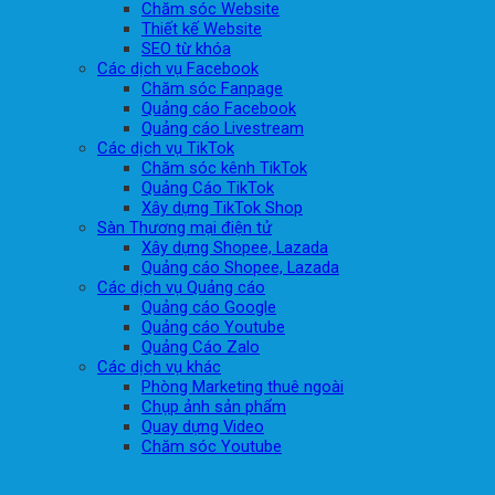
Chăm sóc Website
Thiết kế Website
SEO từ khóa
Các dịch vụ Facebook
Chăm sóc Fanpage
Quảng cáo Facebook
Quảng cáo Livestream
Các dịch vụ TikTok
Chăm sóc kênh TikTok
Quảng Cáo TikTok
Xây dựng TikTok Shop
Sàn Thương mại điện tử
Xây dựng Shopee, Lazada
Quảng cáo Shopee, Lazada
Các dịch vụ Quảng cáo
Quảng cáo Google
Quảng cáo Youtube
Quảng Cáo Zalo
Các dịch vụ khác
Phòng Marketing thuê ngoài
Chụp ảnh sản phẩm
Quay dựng Video
Chăm sóc Youtube