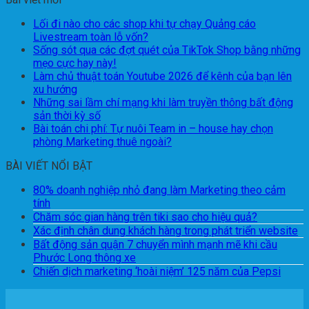
Lối đi nào cho các shop khi tự chạy Quảng cáo
Livestream toàn lỗ vốn?
Sống sót qua các đợt quét của TikTok Shop bằng những
mẹo cực hay này!
Làm chủ thuật toán Youtube 2026 để kênh của bạn lên
xu hướng
Những sai lầm chí mạng khi làm truyền thông bất động
sản thời kỳ số
Bài toán chi phí: Tự nuôi Team in – house hay chọn
phòng Marketing thuê ngoài?
BÀI VIẾT NỔI BẬT
80% doanh nghiệp nhỏ đang làm Marketing theo cảm
tính
Chăm sóc gian hàng trên tiki sao cho hiệu quả?
Xác định chân dung khách hàng trong phát triển website
Bất động sản quận 7 chuyển mình mạnh mẽ khi cầu
Phước Long thông xe
Chiến dịch marketing ‘hoài niệm’ 125 năm của Pepsi