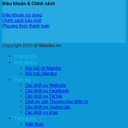
Điều khoản & Chính sách
Điều khoản sử dụng
Chính sách bảo mật
Phương thức thanh toán
Copyright 2026 ©
Mambo.vn
Trang chủ
Giới thiệu
Đôi nét về Mambo
Đội ngũ Mambo
Dịch Vụ
Các dịch vụ Website
Các dịch vụ Facebook
Các dịch vụ TikTok
Dịch vụ sàn Thương mại điện tử
Các dịch vụ Quảng cáo
Các dịch vụ khác
Thông tin
Kiến thức