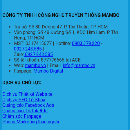
CÔNG TY TNHH CÔNG NGHỆ TRUYỀN THÔNG MAMBO
Trụ sở: Số 80 Đường 47, P. Tân Thuận, TP. HCM
Văn phòng: Số 48 Đường Số 1, KDC Him Lam, P. Tân
Hưng, TP. HCM
MST: 0317415677 | Hotline:
0903.379.220
-
0927.243.585
|
Zalo:
0927.243.585
Số tài khoản: 877776666 tại ACB
Web:
mambo.vn
| Email:
info@mambo.vn
Fanpage:
Mambo Digital
DỊCH VỤ CHỦ LỰC
Dịch vụ Thiết kế Website
Dịch vụ SEO Từ Khóa
Quảng cáo Facebook Ads
Quảng cáo TikTok Ads
Chăm sóc Fanpage
Phòng Marketing thuê ngoài