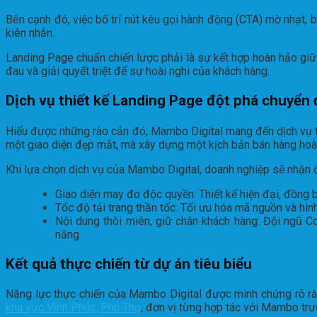
Bên cạnh đó, việc bố trí nút kêu gọi hành động (CTA) mờ nhạt,
kiên nhẫn.
Landing Page chuẩn chiến lược phải là sự kết hợp hoàn hảo giữ
đau và giải quyết triệt để sự hoài nghi của khách hàng.
Dịch vụ thiết kế Landing Page đột phá chuyển 
Hiểu được những rào cản đó, Mambo Digital mang đến dịch vụ thi
một giao diện đẹp mắt, mà xây dựng một kịch bản bán hàng hoàn 
Khi lựa chọn dịch vụ của Mambo Digital, doanh nghiệp sẽ nhận đ
Giao diện may đo độc quyền: Thiết kế hiện đại, đồng bộ
Tốc độ tải trang thần tốc: Tối ưu hóa mã nguồn và hình
Nội dung thôi miên, giữ chân khách hàng: Đội ngũ C
năng.
Kết quả thực chiến từ dự án tiêu biểu
Năng lực thực chiến của Mambo Digital được minh chứng rõ ràn
khu vực Vĩnh Phúc, Phú Thọ
, đơn vị từng hợp tác với Mambo trư