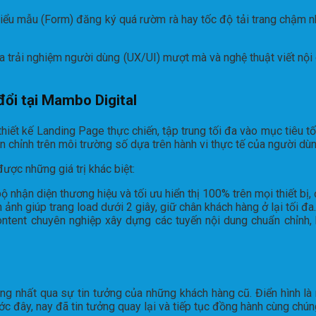
 biểu mẫu (Form) đăng ký quá rườm rà hay tốc độ tải trang chậm 
a trải nghiệm người dùng (UX/UI) mượt mà và nghệ thuật viết nội 
đổi tại Mambo Digital
ết kế Landing Page thực chiến, tập trung tối đa vào mục tiêu tố
chỉnh trên môi trường số dựa trên hành vi thực tế của người dùn
ược những giá trị khác biệt:
 nhận diện thương hiệu và tối ưu hiển thị 100% trên mọi thiết bị, 
 ảnh giúp trang load dưới 2 giây, giữ chân khách hàng ở lại tối đa.
ontent chuyên nghiệp xây dựng các tuyến nội dung chuẩn chỉnh, 
g nhất qua sự tin tưởng của những khách hàng cũ. Điển hình là 
ớc đây, nay đã tin tưởng quay lại và tiếp tục đồng hành cùng chún