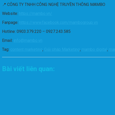
📍 CÔNG TY TNHH CÔNG NGHỆ TRUYỀN THÔNG MAMBO
Website:
https://mambo.vn/
Fanpage:
https://www.facebook.com/mambogroup.vn
Hotline: 0903.379.220 – 0927.243.585
Email:
info@mambo.vn
Tag:
content marketing
,
Giải pháp Marketing
,
mambo digital
,
mar
Bài viết liên quan: