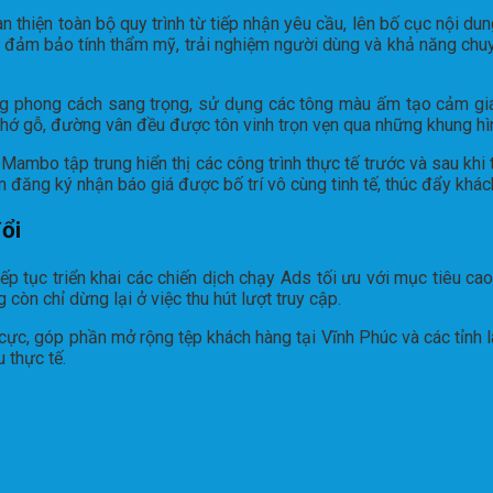
 thiện toàn bộ quy trình từ tiếp nhận yêu cầu, lên bố cục nội du
ẫn đảm bảo tính thẩm mỹ, trải nghiệm người dùng và khả năng ch
ng phong cách sang trọng, sử dụng các tông màu ấm tạo cảm giá
thớ gỗ, đường vân đều được tôn vinh trọn vẹn qua những khung hì
, Mambo tập trung hiển thị các công trình thực tế trước và sau kh
m đăng ký nhận báo giá được bố trí vô cùng tinh tế, thúc đẩy khá
đổi
p tục triển khai các chiến dịch chạy Ads tối ưu với mục tiêu cao
còn chỉ dừng lại ở việc thu hút lượt truy cập.
h cực, góp phần mở rộng tệp khách hàng tại Vĩnh Phúc và các tỉnh 
 thực tế.