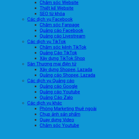
Chăm sóc Website
Thiết kế Website
SEO từ khóa
Các dịch vụ Facebook
Chăm sóc Fanpage
Quảng cáo Facebook
Quảng cáo Livestream
Các dịch vụ TikTok
Chăm sóc kênh TikTok
Quảng Cáo TikTok
Xây dựng TikTok Shop
Sàn Thương mại điện tử
Xây dựng Shopee, Lazada
Quảng cáo Shopee, Lazada
Các dịch vụ Quảng cáo
Quảng cáo Google
Quảng cáo Youtube
Quảng Cáo Zalo
Các dịch vụ khác
Phòng Marketing thuê ngoài
Chụp ảnh sản phẩm
Quay dựng Video
Chăm sóc Youtube