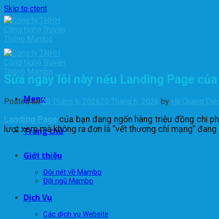
Skip to ctent
Sửa ngay lỗi này nếu Landing Page của
Menu
Posted on
20 Tháng 6, 2026
20 Tháng 6, 2026
by
Hà Quang Diệ
Landing Page
của bạn đang ngốn hàng triệu đồng chi ph
lượt xem mà không ra đơn là “vết thương chí mạng” đang
Trang chủ
Giới thiệu
Đôi nét về Mambo
Đội ngũ Mambo
Dịch Vụ
Các dịch vụ Website