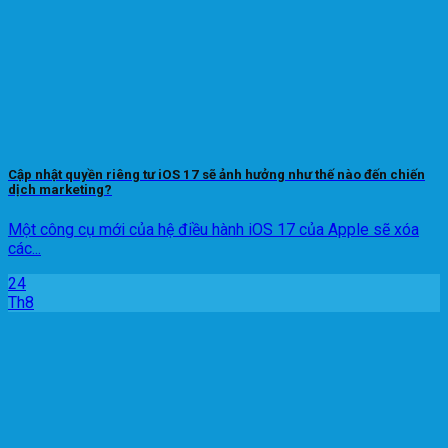
Cập nhật quyền riêng tư iOS 17 sẽ ảnh hưởng như thế nào đến chiến
dịch marketing?
Một công cụ mới của hệ điều hành iOS 17 của Apple sẽ xóa
các...
24
Th8