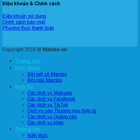
Điều khoản & Chính sách
Điều khoản sử dụng
Chính sách bảo mật
Phương thức thanh toán
Copyright 2026 ©
Mambo.vn
Trang chủ
Giới thiệu
Đôi nét về Mambo
Đội ngũ Mambo
Dịch Vụ
Các dịch vụ Website
Các dịch vụ Facebook
Các dịch vụ TikTok
Dịch vụ sàn Thương mại điện tử
Các dịch vụ Quảng cáo
Các dịch vụ khác
Thông tin
Kiến thức