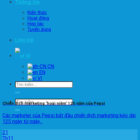
Thông tin
Kiến thức
Hoạt động
Hợp tác
Tuyển dụng
Liên Hệ
VI
EN
VI
Chiến dịch marketing ‘hoài niệm’ 125 năm của Pepsi
Các marketer của Pepsi bắt đầu chiến dịch marketing kéo dài
125 ngày từ ngày...
21
Th11