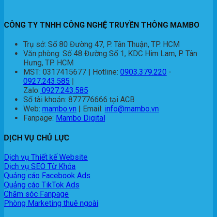
CÔNG TY TNHH CÔNG NGHỆ TRUYỀN THÔNG MAMBO
Trụ sở: Số 80 Đường 47, P. Tân Thuận, TP. HCM
Văn phòng: Số 48 Đường Số 1, KDC Him Lam, P. Tân
Hưng, TP. HCM
MST: 0317415677 | Hotline:
0903.379.220
-
0927.243.585
|
Zalo:
0927.243.585
Số tài khoản: 877776666 tại ACB
Web:
mambo.vn
| Email:
info@mambo.vn
Fanpage:
Mambo Digital
DỊCH VỤ CHỦ LỰC
Dịch vụ Thiết kế Website
Dịch vụ SEO Từ Khóa
Quảng cáo Facebook Ads
Quảng cáo TikTok Ads
Chăm sóc Fanpage
Phòng Marketing thuê ngoài