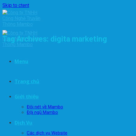
Skip to ctent
Tag Archives:
digita marketing
Menu
Trang chủ
Giới thiệu
Đôi nét về Mambo
Đội ngũ Mambo
Dịch Vụ
Các dịch vụ Website