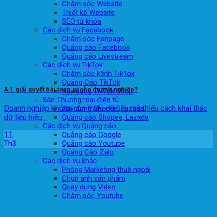
Chăm sóc Website
Thiết kế Website
SEO từ khóa
Các dịch vụ Facebook
Chăm sóc Fanpage
Quảng cáo Facebook
Quảng cáo Livestream
Các dịch vụ TikTok
Chăm sóc kênh TikTok
Quảng Cáo TikTok
A.I. giải quyết bài toán gì cho doanh nghiệp?
Xây dựng TikTok Shop
Sàn Thương mại điện tử
Doanh nghiệp không còn thiếu dữ liệu mà thiếu cách khai thác
Xây dựng Shopee, Lazada
dữ liệu hiệu...
Quảng cáo Shopee, Lazada
Các dịch vụ Quảng cáo
11
Quảng cáo Google
Th3
Quảng cáo Youtube
Quảng Cáo Zalo
Các dịch vụ khác
Phòng Marketing thuê ngoài
Chụp ảnh sản phẩm
Quay dựng Video
Chăm sóc Youtube