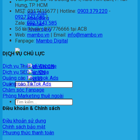
Thông tin
Hưng, TP. HCM
MST: 0317415677 | Hotline:
0903.379.220
-
Kiến thức
0927.243.585
|
Hoạt động
Zalo:
0927.243.585
Hợp tác
Số tài khoản: 877776666 tại ACB
Tuyển dụng
Web:
mambo.vn
| Email:
info@mambo.vn
Liên Hệ
Fanpage:
Mambo Digital
DỊCH VỤ CHỦ LỰC
VI
Dịch vụ Thiết kế Website
Dịch vụ SEO Từ Khóa
EN
Quảng cáo Facebook Ads
VI
Quảng cáo TikTok Ads
Chăm sóc Fanpage
Phòng Marketing thuê ngoài
Điều khoản & Chính sách
Điều khoản sử dụng
Chính sách bảo mật
Phương thức thanh toán