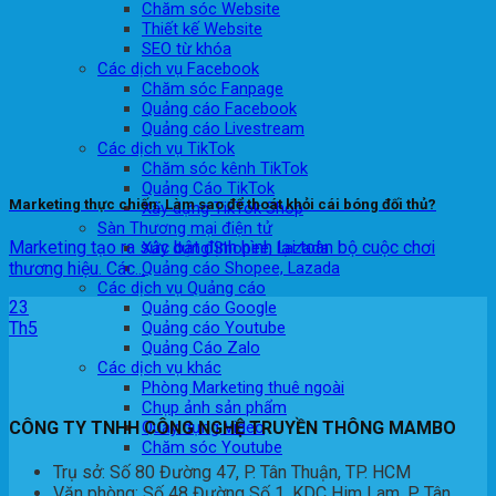
Chăm sóc Website
Thiết kế Website
SEO từ khóa
Các dịch vụ Facebook
Chăm sóc Fanpage
Quảng cáo Facebook
Quảng cáo Livestream
Các dịch vụ TikTok
Chăm sóc kênh TikTok
Quảng Cáo TikTok
Marketing thực chiến: Làm sao để thoát khỏi cái bóng đối thủ?
Xây dựng TikTok Shop
Sàn Thương mại điện tử
Marketing tạo ra sức bật định hình lại toàn bộ cuộc chơi
Xây dựng Shopee, Lazada
thương hiệu. Các...
Quảng cáo Shopee, Lazada
Các dịch vụ Quảng cáo
23
Quảng cáo Google
Th5
Quảng cáo Youtube
Quảng Cáo Zalo
Các dịch vụ khác
Phòng Marketing thuê ngoài
Chụp ảnh sản phẩm
Quay dựng Video
CÔNG TY TNHH CÔNG NGHỆ TRUYỀN THÔNG MAMBO
Chăm sóc Youtube
Trụ sở: Số 80 Đường 47, P. Tân Thuận, TP. HCM
Văn phòng: Số 48 Đường Số 1, KDC Him Lam, P. Tân