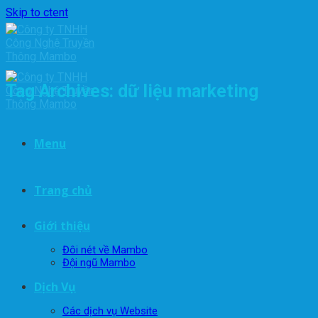
Skip to ctent
Tag Archives:
dữ liệu marketing
Menu
Trang chủ
Giới thiệu
Đôi nét về Mambo
Đội ngũ Mambo
Dịch Vụ
Các dịch vụ Website