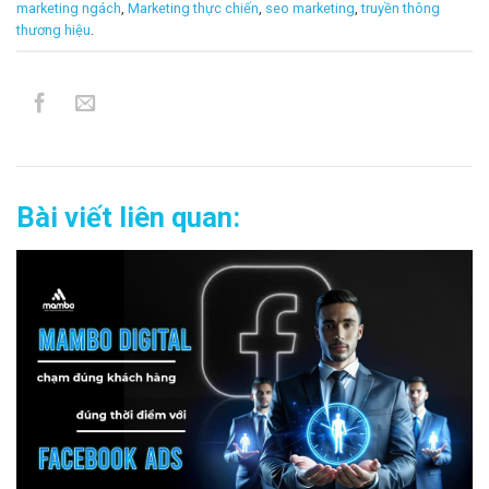
marketing ngách
,
Marketing thực chiến
,
seo marketing
,
truyền thông
thương hiệu
.
Bài viết liên quan: