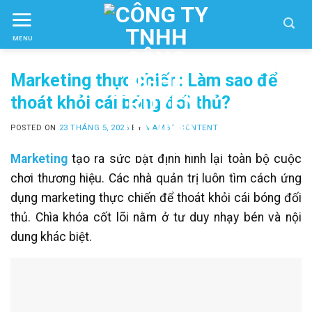
Skip
to
MENU
ctent
Marketing thực chiến: Làm sao để
thoát khỏi cái bóng đối thủ?
POSTED ON
23 THÁNG 5, 2026
BY
MAMBO CONTENT
Marketing
tạo ra sức bật định hình lại toàn bộ cuộc
chơi thương hiệu. Các nhà quản trị luôn tìm cách ứng
dụng marketing thực chiến để thoát khỏi cái bóng đối
thủ. Chìa khóa cốt lõi nằm ở tư duy nhạy bén và nội
dung khác biệt.