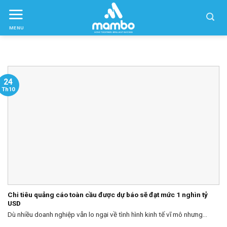
Skip
to
MENU
ctent
24
Th10
Chi tiêu quảng cáo toàn cầu được dự báo sẽ đạt mức 1 nghìn tỷ
USD
Dù nhiều doanh nghiệp vẫn lo ngại về tình hình kinh tế vĩ mô nhưng...