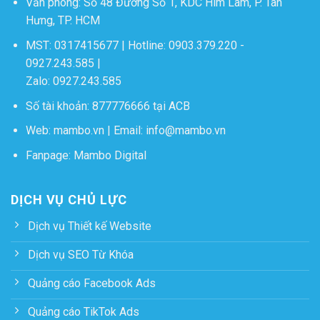
Văn phòng: Số 48 Đường Số 1, KDC Him Lam, P. Tân
Hưng, TP. HCM
MST: 0317415677 | Hotline:
0903.379.220
-
0927.243.585
|
Zalo:
0927.243.585
Số tài khoản: 877776666 tại ACB
Web:
mambo.vn
| Email:
info@mambo.vn
Fanpage:
Mambo Digital
DỊCH VỤ CHỦ LỰC
Dịch vụ Thiết kế Website
Dịch vụ SEO Từ Khóa
Quảng cáo Facebook Ads
Quảng cáo TikTok Ads