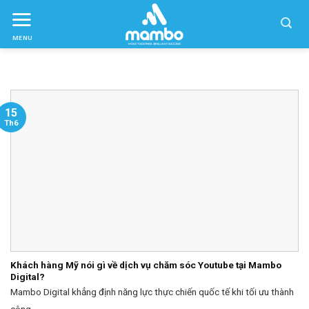
Skip
to
MENU
ctent
15
Th6
Khách hàng Mỹ nói gì về dịch vụ chăm sóc Youtube tại Mambo
Digital?
Mambo Digital khẳng định năng lực thực chiến quốc tế khi tối ưu thành