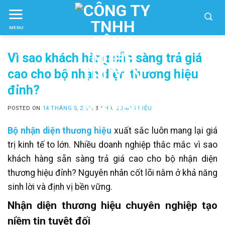
Skip
to
MENU
ctent
Vì sao khách hàng sẵn sàng trả giá
cao cho bộ nhận diện thương hiệu
đỉnh?
POSTED ON
14 THÁNG 5, 2026
BY
HÀ QUANG DIỆU
Bộ nhận diện thương hiệu
xuất sắc luôn mang lại giá
trị kinh tế to lớn. Nhiều doanh nghiệp thắc mắc vì sao
khách hàng sẵn sàng trả giá cao cho bộ nhận diện
thương hiệu đỉnh? Nguyên nhân cốt lõi nằm ở khả năng
sinh lời và định vị bền vững.
Nhận diện thương hiệu chuyên nghiệp tạo
niềm tin tuyệt đối