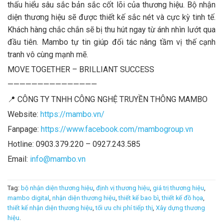
thấu hiểu sâu sắc bản sắc cốt lõi của thương hiệu. Bộ nhận
diện thương hiệu sẽ được thiết kế sắc nét và cực kỳ tinh tế.
Khách hàng chắc chắn sẽ bị thu hút ngay từ ánh nhìn lướt qua
đầu tiên. Mambo tự tin giúp đối tác nâng tầm vị thế cạnh
tranh vô cùng mạnh mẽ.
MOVE TOGETHER – BRILLIANT SUCCESS
———————————————
📍 CÔNG TY TNHH CÔNG NGHỆ TRUYỀN THÔNG MAMBO
Website:
https://mambo.vn/
Fanpage:
https://www.facebook.com/mambogroup.vn
Hotline: 0903.379.220 – 0927.243.585
Email:
info@mambo.vn
Tag:
bộ nhận diện thương hiệu
,
định vị thương hiệu
,
giá trị thương hiệu
,
mambo digital
,
nhận diện thương hiệu
,
thiết kế bao bì
,
thiết kế đồ họa
,
thiết kế nhận diện thương hiệu
,
tối ưu chi phí tiếp thị
,
Xây dựng thương
hiệu
.