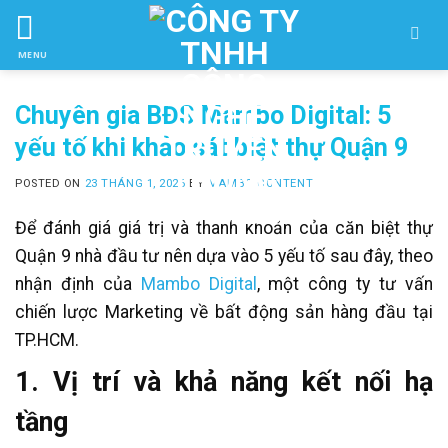
Skip
to
MENU
ctent
Chuyên gia BĐS Mambo Digital: 5
yếu tố khi khảo sát biệt thự Quận 9
POSTED ON
23 THÁNG 1, 2026
BY
MAMBO CONTENT
Để đánh giá giá trị và thanh khoản của căn biệt thự
Quận 9 nhà đầu tư nên dựa vào 5 yếu tố sau đây, theo
nhận định của
Mambo Digital
, một công ty tư vấn
chiến lược Marketing về bất động sản hàng đầu tại
TP.HCM.
1. Vị trí và khả năng kết nối hạ
tầng