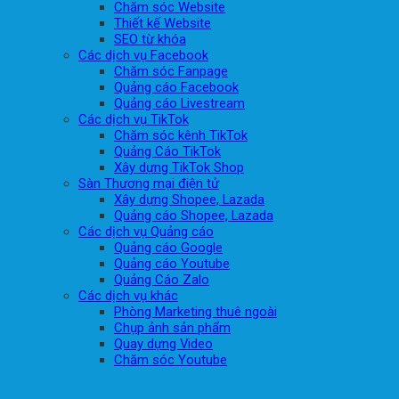
Chăm sóc Website
Thiết kế Website
SEO từ khóa
Các dịch vụ Facebook
Chăm sóc Fanpage
Quảng cáo Facebook
Quảng cáo Livestream
Các dịch vụ TikTok
Chăm sóc kênh TikTok
Quảng Cáo TikTok
Xây dựng TikTok Shop
Sàn Thương mại điện tử
Xây dựng Shopee, Lazada
Quảng cáo Shopee, Lazada
Các dịch vụ Quảng cáo
Quảng cáo Google
Quảng cáo Youtube
Quảng Cáo Zalo
Các dịch vụ khác
Phòng Marketing thuê ngoài
Chụp ảnh sản phẩm
Quay dựng Video
Chăm sóc Youtube