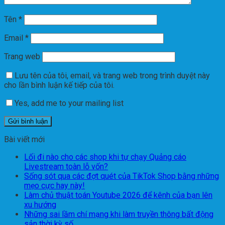
Tên
*
Email
*
Trang web
Lưu tên của tôi, email, và trang web trong trình duyệt này
cho lần bình luận kế tiếp của tôi.
Yes, add me to your mailing list
Bài viết mới
Lối đi nào cho các shop khi tự chạy Quảng cáo
Livestream toàn lỗ vốn?
Sống sót qua các đợt quét của TikTok Shop bằng những
mẹo cực hay này!
Làm chủ thuật toán Youtube 2026 để kênh của bạn lên
xu hướng
Những sai lầm chí mạng khi làm truyền thông bất động
sản thời kỳ số