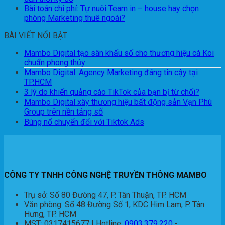
Bài toán chi phí: Tự nuôi Team in – house hay chọn
phòng Marketing thuê ngoài?
BÀI VIẾT NỔI BẬT
Mambo Digital tạo sân khấu số cho thương hiệu cá Koi
chuẩn phong thủy
Mambo Digital: Agency Marketing đáng tin cậy tại
TP.HCM
3 lý do khiến quảng cáo TikTok của bạn bị từ chối?
Mambo Digital xây thương hiệu bất động sản Vạn Phú
Group trên nền tảng số
Bùng nổ chuyển đổi với Tiktok Ads
CÔNG TY TNHH CÔNG NGHỆ TRUYỀN THÔNG MAMBO
Trụ sở: Số 80 Đường 47, P. Tân Thuận, TP. HCM
Văn phòng: Số 48 Đường Số 1, KDC Him Lam, P. Tân
Hưng, TP. HCM
MST: 0317415677 | Hotline:
0903.379.220
-