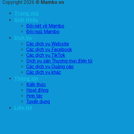
Copyright 2026 ©
Mambo.vn
Trang chủ
Giới thiệu
Đôi nét về Mambo
Đội ngũ Mambo
Dịch Vụ
Các dịch vụ Website
Các dịch vụ Facebook
Các dịch vụ TikTok
Dịch vụ sàn Thương mại điện tử
Các dịch vụ Quảng cáo
Các dịch vụ khác
Thông tin
Kiến thức
Hoạt động
Hợp tác
Tuyển dụng
Liên Hệ