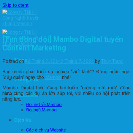
Skip to ctent
[Tìm đồng đội] Mambo Digital tuyển
Content Marketing
Menu
Posted on
26 Tháng 2, 2024
2 Tháng 7, 2024
by
Thùy Trang
Bạn muốn phát triển sự nghiệp “viết lách”? Đừng ngần ngại
“đầu quân” ngay cho
Mambo
nhé!
Trang chủ
Mambo Digital hiện đang tìm kiếm “gương mặt mới” đồng
hành cùng các dự án lớn sắp tới, với nhiều cơ hội phát triển
Giới thiệu
năng lực.
Đôi nét về Mambo
Đội ngũ Mambo
Dịch Vụ
Các dịch vụ Website