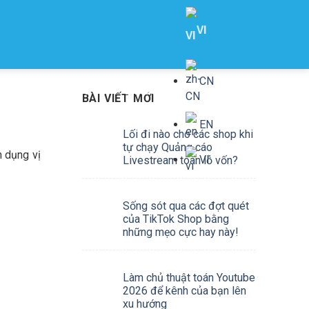
VI
THÔNG TIN
LIÊN HỆ
BÀI VIẾT MỚI
EN
Lối đi nào cho các shop khi
tự chạy Quảng cáo
 dụng vị
VI
Livestream toàn lỗ vốn?
Sống sót qua các đợt quét
của TikTok Shop bằng
những mẹo cực hay này!
Làm chủ thuật toán Youtube
2026 để kênh của bạn lên
xu hướng