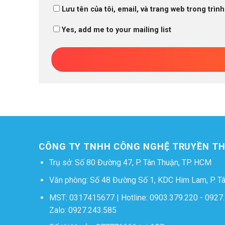
Lưu tên của tôi, email, và trang web trong trình
Yes, add me to your mailing list
CÔNG TY TNHH CÔNG NGHỆ TRUYỀN 
Trụ sở: Số 80 Đường 47, P. Tân Thuận, TP. HCM
Văn phòng: Số 48 Đường Số 1, KDC Him Lam, P. T
MST: 0317415677 | Hotline:
0903.379.220
-
0927.
Zalo:
0927.243.585