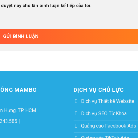
 duyệt này cho lần bình luận kế tiếp của tôi.
THÔNG MAMBO
DỊCH VỤ CHỦ LỰC
Dịch vụ Thiết kế Website
ân Hưng, TP. HCM
Dịch vụ SEO Từ Khóa
243.585
|
Quảng cáo Facebook Ads