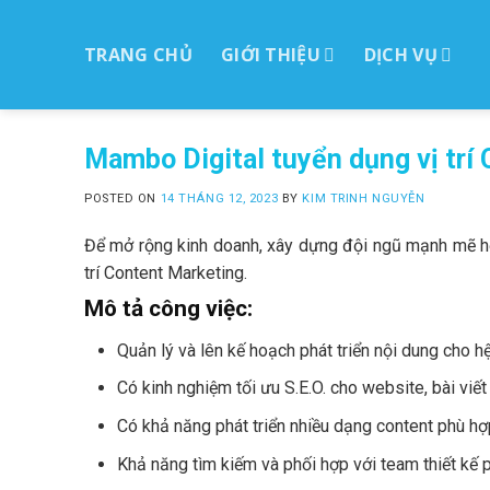
Skip
to
TRANG CHỦ
GIỚI THIỆU
DỊCH VỤ
ctent
Mambo Digital tuyển dụng vị trí
POSTED ON
14 THÁNG 12, 2023
BY
KIM TRINH NGUYỄN
Để mở rộng kinh doanh, xây dựng đội ngũ mạnh 
trí Content Marketing.
Mô tả công việc:
Quản lý và lên kế hoạch phát triển nội dung cho h
Có kinh nghiệm tối ưu S.E.O. cho website, bài viế
Có khả năng phát triển nhiều dạng content phù hợ
Khả năng tìm kiếm và phối hợp với team thiết kế p