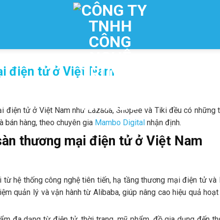
i điện tử ở Việt Nam
ại điện tử ở Việt Nam như Lazada, Shopee và Tiki đều có những 
nhà bán hàng, theo chuyên gia
Mambo Digital
nhận định.
sàn thương mại điện tử ở Việt Nam
từ hệ thống công nghệ tiên tiến, hạ tầng thương mại điện tử và 
ệm quản lý và vận hành từ Alibaba, giúp nâng cao hiệu quả hoạ
 đa dạng từ điện tử, thời trang, mỹ phẩm, đồ gia dụng đến t