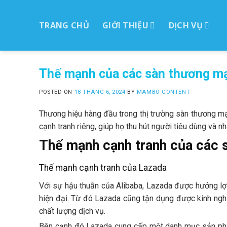
Skip
to
TRANG CHỦ
GIỚI THIỆU
DỊCH VỤ
ctent
Thế mạnh của các sàn thương mạ
POSTED ON
18 THÁNG 6, 2024
BY
MAMBO CONTENT
Thương hiệu hàng đầu trong thị trường sàn thương m
cạnh tranh riêng, giúp họ thu hút người tiêu dùng và 
Thế mạnh cạnh tranh của các 
Thế mạnh cạnh tranh của Lazada
Với sự hậu thuẫn của Alibaba, Lazada được hưởng lợi 
hiện đại. Từ đó Lazada cũng tận dụng được kinh nghi
chất lượng dịch vụ.
Bên cạnh đó Lazada cung cấp một danh mục sản phẩm