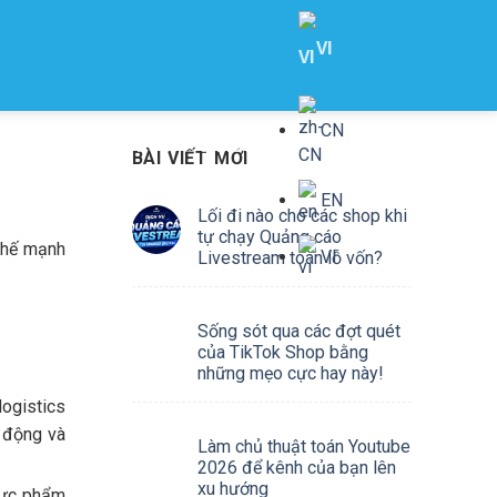
VI
THÔNG TIN
LIÊN HỆ
BÀI VIẾT MỚI
EN
Lối đi nào cho các shop khi
tự chạy Quảng cáo
thế mạnh
VI
Livestream toàn lỗ vốn?
Sống sót qua các đợt quét
của TikTok Shop bằng
những mẹo cực hay này!
logistics
t động và
Làm chủ thuật toán Youtube
2026 để kênh của bạn lên
xu hướng
hực phẩm