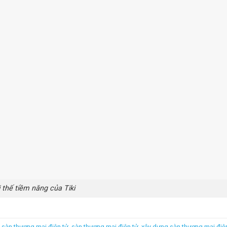
ị thế tiềm năng của Tiki
 sàn thương mại điện tử
,
sàn thương mại điện tử
,
xây dựng sàn thương mại điệ