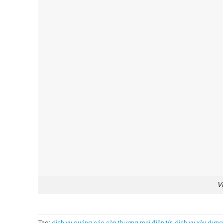
V
Tag:
dịch vụ quảng cáo sàn thương mại điện tử
,
dịch vụ xây dựng