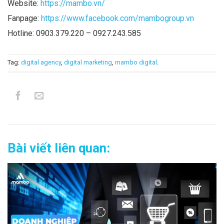
Website:
https://mambo.vn/
Fanpage:
https://www.facebook.com/mambogroup.vn
Hotline: 0903.379.220 – 0927.243.585
Tag:
digital agency
,
digital marketing
,
mambo digital
.
Bài viết liên quan: