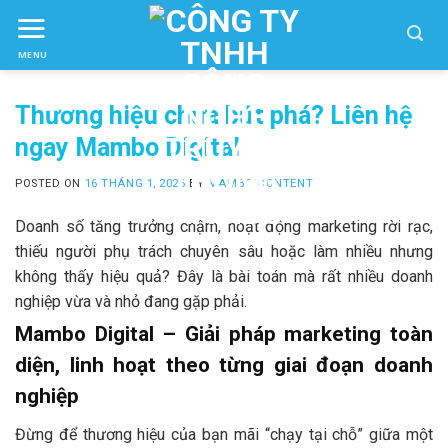
Skip
to
MENU
ctent
Thương hiệu chưa bứt phá? Liên hệ
ngay Mambo Digital
POSTED ON
16 THÁNG 1, 2026
BY
MAMBO CONTENT
Doanh số tăng trưởng chậm, hoạt động marketing rời rạc,
thiếu người phụ trách chuyên sâu hoặc làm nhiều nhưng
không thấy hiệu quả? Đây là bài toán mà rất nhiều doanh
nghiệp vừa và nhỏ đang gặp phải.
Mambo Digital – Giải pháp marketing toàn
diện, linh hoạt theo từng giai đoạn doanh
nghiệp
Đừng để thương hiệu của bạn mãi “chạy tại chỗ” giữa một