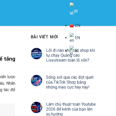
VI
THÔNG TIN
LIÊN HỆ
BÀI VIẾT MỚI
EN
Lối đi nào cho các shop khi
VI
tự chạy Quảng cáo
ể tăng
Livestream toàn lỗ vốn?
hiến lược
Sống sót qua các đợt quét
của TikTok Shop bằng
ệu. Nhãn
những mẹo cực hay này!
ng tác để
Làm chủ thuật toán Youtube
2026 để kênh của bạn lên
xu hướng