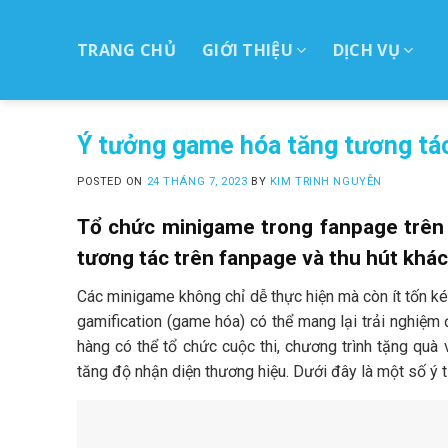
Skip
to
TRANG CHỦ
GIỚI THIỆU
DỊCH VỤ
ctent
Ý tưởng game hóa tăng tương tá
POSTED ON
24 THÁNG 7, 2023
BY
KIM TRINH NGUYỄN
Tổ chức minigame trong fanpage trên
tương tác trên fanpage và thu hút khá
Các minigame không chỉ dễ thực hiện mà còn ít tốn ké
gamification (game hóa) có thể mang lại trải nghiệ
hàng có thể tổ chức cuộc thi, chương trình tặng quà
tăng độ nhận diện thương hiệu. Dưới đây là một số ý 