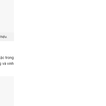
hiệu.
oặc trong
g và vinh