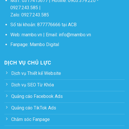
MST: 0317415677 | Hotline:
0903.379.220
-
0927.243.585
|
Zalo:
0927.243.585
Số tài khoản: 877776666 tại ACB
Web:
mambo.vn
| Email:
info@mambo.vn
Fanpage:
Mambo Digital
DỊCH VỤ CHỦ LỰC
Dịch vụ Thiết kế Website
Dịch vụ SEO Từ Khóa
Quảng cáo Facebook Ads
Quảng cáo TikTok Ads
Chăm sóc Fanpage