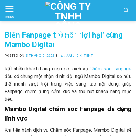
Skip
to
MENU
ctent
Biến Fanpage trở nên ‘lợi hại’ cùng
Mambo Digital
POSTED ON
3 THÁNG 9, 2025
BY
MAMBO CONTENT
Rất nhiều khách hàng chọn gói dịch vụ
Chăm sóc Fanpage
đều có chung một nhận định: đội ngũ Mambo Digital sở hữu
thế mạnh vượt trội trong việc sáng tạo nội dung, giúp
Fanpage chạm đúng cảm xúc và thu hút khách hàng mục
tiêu.
Mambo Digital chăm sóc Fanpage đa dạng
lĩnh vực
Khi tiến hành dịch vụ Chăm sóc Fanpage, Mambo Digital sẽ