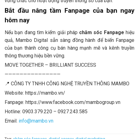
vững chắc cho hoạt động truyền thông số của bạn.
Bắt đầu nâng tầm Fanpage của bạn ngay
hôm nay
Nếu bạn đang tìm kiếm giải pháp
chăm sóc Fanpage
hiệu
quả, Mambo Digital sẵn sàng đồng hành để biến Fanpage
của bạn thành công cụ bán hàng mạnh mẽ và kênh truyền
thông thương hiệu bền vững.
MOVE TOGETHER – BRILLIANT SUCCESS
———————————————
📍 CÔNG TY TNHH CÔNG NGHỆ TRUYỀN THÔNG MAMBO
Website: https://mambo.vn/
Fanpage: https://www.facebook.com/mambogroup.vn
Hotline: 0903.379.220 – 0927.243.585
Email:
info@mambo.vn
Tag:
chăm sóc fanpage
,
digital agency
,
digital marketing
.