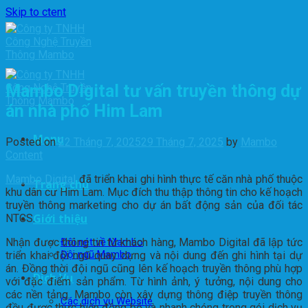
Skip to ctent
Mambo Digital tư vấn truyền thông dự
án nhà phố Him Lam
Menu
Posted on
22 Tháng 7, 2025
29 Tháng 7, 2025
by
Mambo
Content
Mambo Digital
đã triển khai ghi hình thực tế căn nhà phố thuộc
Trang chủ
khu dân cư Him Lam. Mục đích thu thập thông tin cho kế hoạch
truyền thông marketing cho dự án bất động sản của đối tác
Giới thiệu
NTCS.
Nhận được thông tin từ khách hàng, Mambo Digital đã lập tức
Đôi nét về Mambo
Đội ngũ Mambo
triển khai đội ngũ quay dựng và nội dung đến ghi hình tại dự
án. Đồng thời đội ngũ cũng lên kế hoạch truyền thông phù hợp
Dịch Vụ
với đặc điểm sản phẩm. Từ hình ảnh, ý tưởng, nội dung cho
các nền tảng. Mambo còn xây dựng thông điệp truyền thông
Các dịch vụ Website
đều được thực hiện đồng bộ và nhanh chóng trong gói dịch vụ