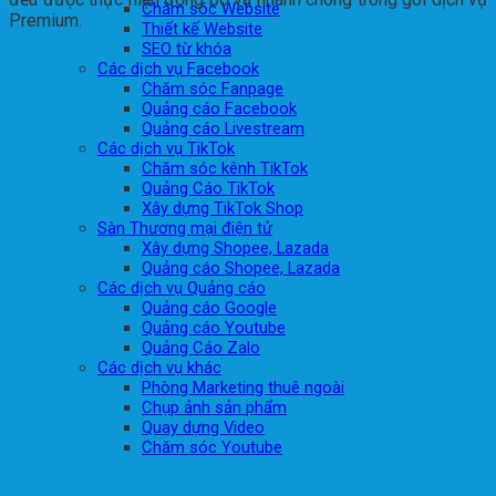
Chăm sóc Website
Premium.
Thiết kế Website
SEO từ khóa
Các dịch vụ Facebook
Chăm sóc Fanpage
Quảng cáo Facebook
Quảng cáo Livestream
Các dịch vụ TikTok
Chăm sóc kênh TikTok
Quảng Cáo TikTok
Xây dựng TikTok Shop
Sàn Thương mại điện tử
Xây dựng Shopee, Lazada
Quảng cáo Shopee, Lazada
Các dịch vụ Quảng cáo
Quảng cáo Google
Quảng cáo Youtube
Quảng Cáo Zalo
Các dịch vụ khác
Phòng Marketing thuê ngoài
Chụp ảnh sản phẩm
Quay dựng Video
Chăm sóc Youtube