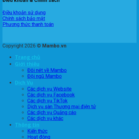
Điều khoản & Chính sách
Điều khoản sử dụng
Chính sách bảo mật
Phương thức thanh toán
Copyright 2026 ©
Mambo.vn
Trang chủ
Giới thiệu
Đôi nét về Mambo
Đội ngũ Mambo
Dịch Vụ
Các dịch vụ Website
Các dịch vụ Facebook
Các dịch vụ TikTok
Dịch vụ sàn Thương mại điện tử
Các dịch vụ Quảng cáo
Các dịch vụ khác
Thông tin
Kiến thức
Hoạt động