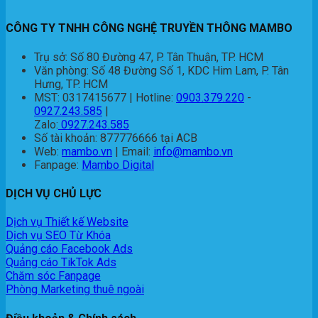
CÔNG TY TNHH CÔNG NGHỆ TRUYỀN THÔNG MAMBO
Trụ sở: Số 80 Đường 47, P. Tân Thuận, TP. HCM
Văn phòng: Số 48 Đường Số 1, KDC Him Lam, P. Tân
Hưng, TP. HCM
MST: 0317415677 | Hotline:
0903.379.220
-
0927.243.585
|
Zalo:
0927.243.585
Số tài khoản: 877776666 tại ACB
Web:
mambo.vn
| Email:
info@mambo.vn
Fanpage:
Mambo Digital
DỊCH VỤ CHỦ LỰC
Dịch vụ Thiết kế Website
Dịch vụ SEO Từ Khóa
Quảng cáo Facebook Ads
Quảng cáo TikTok Ads
Chăm sóc Fanpage
Phòng Marketing thuê ngoài