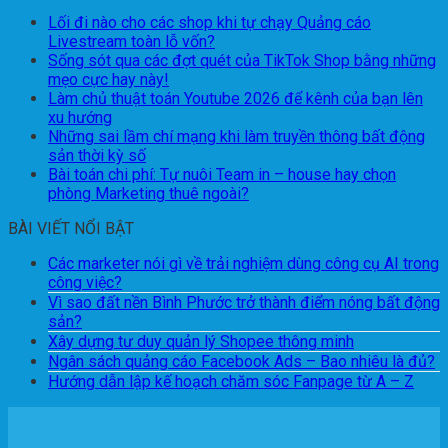
Lối đi nào cho các shop khi tự chạy Quảng cáo
Livestream toàn lỗ vốn?
Sống sót qua các đợt quét của TikTok Shop bằng những
mẹo cực hay này!
Làm chủ thuật toán Youtube 2026 để kênh của bạn lên
xu hướng
Những sai lầm chí mạng khi làm truyền thông bất động
sản thời kỳ số
Bài toán chi phí: Tự nuôi Team in – house hay chọn
phòng Marketing thuê ngoài?
BÀI VIẾT NỔI BẬT
Các marketer nói gì về trải nghiệm dùng công cụ AI trong
công việc?
Vì sao đất nền Bình Phước trở thành điểm nóng bất động
sản?
Xây dựng tư duy quản lý Shopee thông minh
Ngân sách quảng cáo Facebook Ads – Bao nhiêu là đủ?
Hướng dẫn lập kế hoạch chăm sóc Fanpage từ A – Z