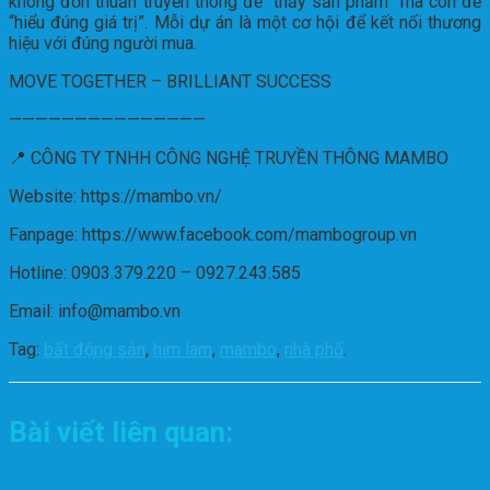
không đơn thuần truyền thông để “thấy sản phẩm” mà còn để
“hiểu đúng giá trị”. Mỗi dự án là một cơ hội để kết nối thương
hiệu với đúng người mua.
MOVE TOGETHER – BRILLIANT SUCCESS
———————————————
📍 CÔNG TY TNHH CÔNG NGHỆ TRUYỀN THÔNG MAMBO
Website: https://mambo.vn/
Fanpage: https://www.facebook.com/mambogroup.vn
Hotline: 0903.379.220 – 0927.243.585
Email: info@mambo.vn
Tag:
bất động sản
,
him lam
,
mambo
,
nhà phố
.
Bài viết liên quan: