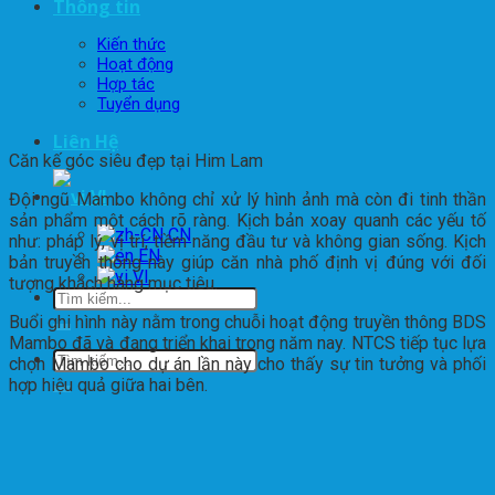
Thông tin
Kiến thức
Hoạt động
Hợp tác
Tuyển dụng
Liên Hệ
Căn kế góc siêu đẹp tại Him Lam
VI
Đội ngũ Mambo không chỉ xử lý hình ảnh mà còn đi tinh thần
sản phẩm một cách rõ ràng. Kịch bản xoay quanh các yếu tố
như: pháp lý, vị trí, tiềm năng đầu tư và không gian sống. Kịch
EN
bản truyền thông này giúp căn nhà phố định vị đúng với đối
VI
tượng khách hàng mục tiêu.
Buổi ghi hình này nằm trong chuỗi hoạt động truyền thông BDS
Mambo đã và đang triển khai trong năm nay. NTCS tiếp tục lựa
chọn Mambo cho dự án lần này cho thấy sự tin tưởng và phối
hợp hiệu quả giữa hai bên.